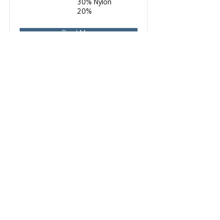
30% Nylon
20%
Read More
THE FOX
캐시미어의 터치감을 살리고 가격은 합
리적으로. 더 부드럽게 더 가볍게