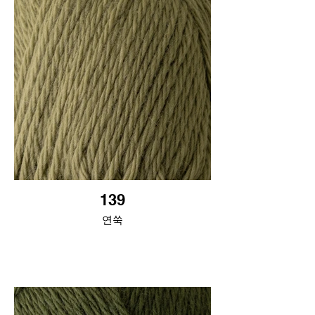
139
연쑥