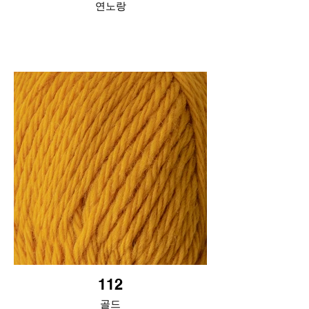
연노랑
112
골드