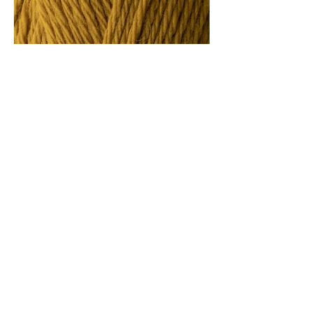
171
연겨자