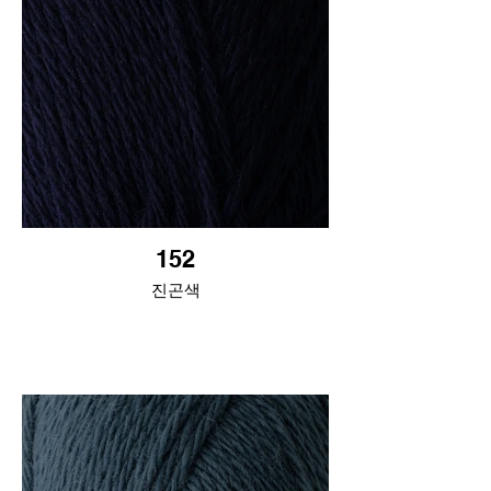
152
진곤색