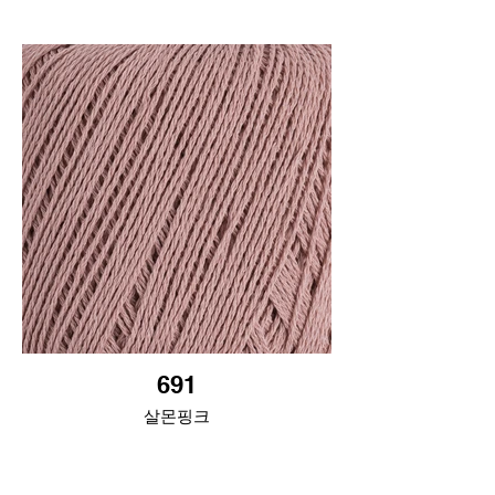
691
살몬핑크